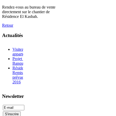
Rendez-vous au bureau de vente
directement sur le chantier de
Résidence El Kasbah.
Retour
Actualités
Visitez notre
appartement témoin
Projet préfinancé par:
Banque de l'Habitat
Résidence El Kasbah :
Remise des clés
prévue 2ième semestre
2016
Newsletter