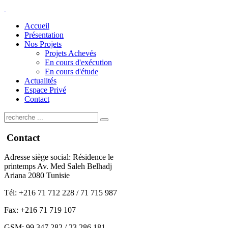
Accueil
Présentation
Nos Projets
Projets Achevés
En cours d'exécution
En cours d'étude
Actualités
Espace Privé
Contact
Contact
Adresse siège social: Résidence le
printemps Av. Med Saleh Belhadj
Ariana 2080 Tunisie
Tél: +216 71 712 228 / 71 715 987
Fax: +216 71 719 107
GSM: 99 347 282 / 23 286 181